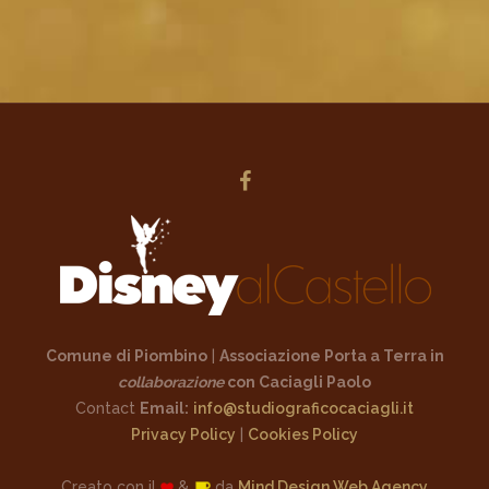
Comune di Piombino
|
Associazione Porta a Terra
in
collaborazione
con Caciagli Paolo
Contact
Email:
info@studiograficocaciagli.it
Privacy Policy
|
Cookies Policy
Creato con il
&
da
Mind Design Web Agency